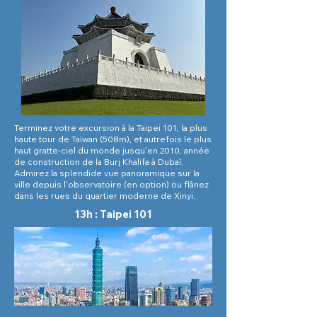
Terminez votre excursion à la Taipei 101, la plus
haute tour de Taïwan (508m), et autrefois le plus
haut gratte-ciel du monde jusqu’en 2010, année
de construction de la Burj Khalifa à Dubaï.
Admirez la splendide vue panoramique sur la
ville depuis l'observatoire (en option) ou flânez
dans les rues du quartier moderne de Xinyi.
13h : Taipei 101