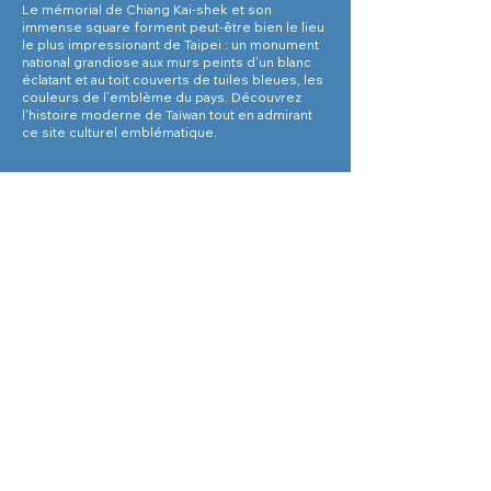
Le mémorial de Chiang Kai-shek et son
immense square forment peut-être bien le lieu
le plus impressionant de Taipei : un monument
national grandiose aux murs peints d’un blanc
éclatant et au toit couverts de tuiles bleues, les
couleurs de l’emblème du pays. Découvrez
l'histoire moderne de Taïwan tout en admirant
ce site culturel emblématique.
Circuits et
excursions
Voyages d'affaires
Actualités Taiwan
Médias