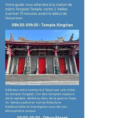
Votre guide vous attendra à la station de
métro Xingtian Temple, sortie 2. Veillez
à arriver 10 minutes avant le début de
l'excursion.
08h30-09h30 : Temple Xingtian
Débutez votre aventure à Taipei par une visite
du temple Xingtian, l'un des temples majeurs
de la capitale, dédié au dieu de la guerre Guan
Yu. Venez y admirer son architecture
traditionnelle et imprégnez-vous de son
atmosphère unique.
10:00-10:30 - Dihua Street