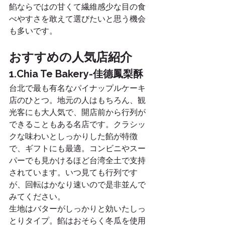
餡ならではの甘くて繊維感少な目の食
べやすさを敢えて選びたいと思う機会
も多いです。
おすすめの人気店紹介
1.Chia Te Bakery-佳德鳳梨酥
台北で最も有名なパイナップルケーキ
店のひとつ。地元の人はもちろん、観
光客にも大人気で、開店前から行列が
できることもある名店です。クラシッ
クな味わいとしっかりした餡が特徴
で、ギフトにも最適。コンビニやスー
パーでも見かけるほど台湾全土で支持
されています。いつ見ても行列です
が、回転はかなり速いので是非並んで
みてください。
生地はバターがしっかりと効いたしっ
とりタイプ。餡はおそらく冬瓜を使用