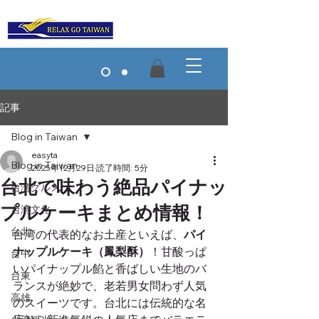
記事
Blog in Taiwan
easyta
Blog in Taiwan
2025年12月29日
読了時間: 5分
台北で味わう絶品パイナッ
台湾グルメ
プルケーキまとめ情報！
台湾文化
台北
台湾の代表的なお土産といえば、
パイ
ナップルケーキ（鳳梨酥）
！甘酸っぱ
台中
いパイナップル餡と香ばしい生地のバ
台東
ランスが絶妙で、老若男女問わず人気
高雄
のスイーツです。台北には伝統的な名