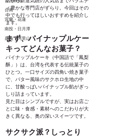
店から新進気鋭の人気店までバラエテ
台湾観光
ィ豊かな専門店がずらり。今回はその
台南
中でも行ってほしいおすすめを紹介し
宜蘭・花蓮
ます。
南投・日月潭
まず、パイナップルケー
嘉義・阿里山
キってどんなお菓子？
パイナップルケーキ（中国語で「鳳梨
酥」）は、台湾を代表する伝統菓子の
ひとつ。一口サイズの四角い焼き菓子
で、バター風味のサクホロ生地の中
に、甘酸っぱいパイナップル餡がぎっ
しり詰まっています。
見た目はシンプルですが、実はお店ご
とに味・食感・素材へのこだわりが大
きく異なる、奥の深いスイーツです。
サクサク派？しっとり