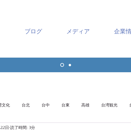
ブログ
メディア
企業
湾文化
台北
台中
台東
高雄
台湾観光
月22日
読了時間: 3分