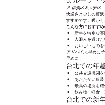
5. ルーフ
📍 
信義区＆大安区
快適さと少しの贅沢
すすめです。暖かく
こんな方におすすめ
新年を特別な雰
人混みを避けた
おいしいものを
アドバイス:
早めに予
早めに！
台北での年
公共交通機関を
あたたかい服装
最高の場所を確
飲み物・軽食・
台北での新