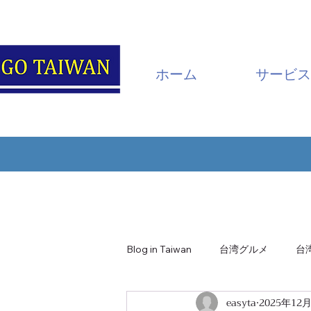
ホーム
サービス
Blog in Taiwan
台湾グルメ
台
easyta
2025年12
南投・日月潭
嘉義・阿里山