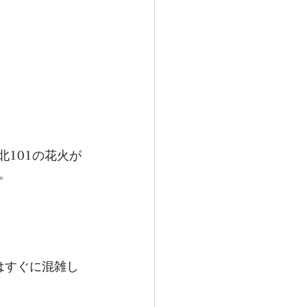
101の花火が
。
はすぐに混雑し