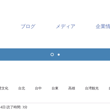
ブログ
メディア
企業
湾文化
台北
台中
台東
高雄
台湾観光
24日
読了時間: 3分