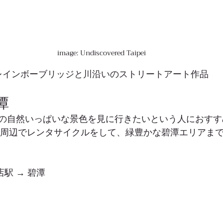
image: Undiscovered Taipei
 レインボーブリッジと川沿いのストリートアート作品
潭
の自然いっぱいな景色を見に行きたいという人におすす
駅周辺でレンタサイクルをして、緑豊かな碧潭エリアま
店駅 → 碧潭