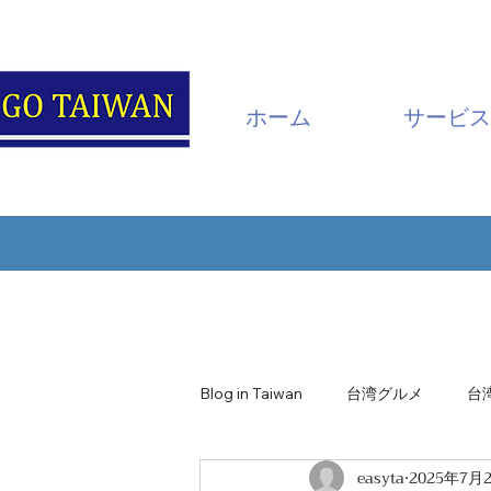
ホーム
サービス
Blog in Taiwan
台湾グルメ
台
easyta
2025年7月
南投・日月潭
嘉義・阿里山