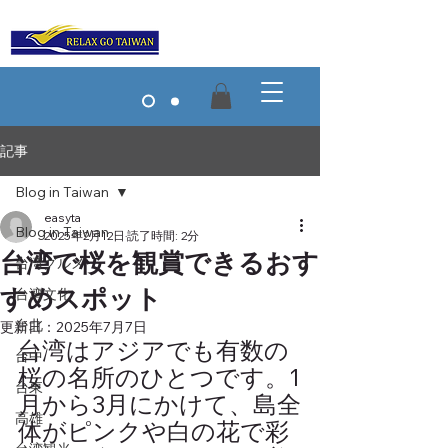
記事
Blog in Taiwan
easyta
Blog in Taiwan
2025年2月12日
読了時間: 2分
台湾で桜を観賞できるおす
台湾グルメ
すめスポット
台湾文化
台北
更新日：
2025年7月7日
台湾はアジアでも有数の
台中
桜の名所のひとつです。1
台東
月から3月にかけて、島全
高雄
体がピンクや白の花で彩