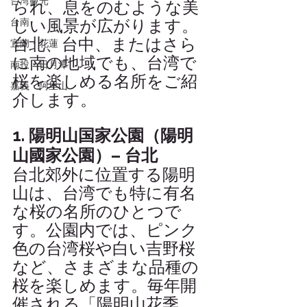
台湾観光
られ、息をのむような美
しい風景が広がります。
台南
台北、台中、またはさら
宜蘭・花蓮
に南の地域でも、台湾で
南投・日月潭
桜を楽しめる名所をご紹
嘉義・阿里山
介します。
1. 陽明山国家公園（陽明
山國家公園）– 台北
台北郊外に位置する陽明
山は、台湾でも特に有名
な桜の名所のひとつで
す。公園内では、ピンク
色の台湾桜や白い吉野桜
など、さまざまな品種の
桜を楽しめます。毎年開
催される「陽明山花季