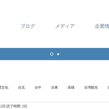
ブログ
メディア
企業
湾文化
台北
台中
台東
高雄
台湾観光
22日
読了時間: 2分