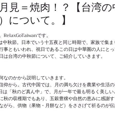
月見＝焼肉！？【台湾の
）について。】
elaxGoTaiwanです。
日は中秋節。日本でいう十五夜と同じ時期で、家族で集ま
行事ともいわれ、祝日であるこの日は中華圏の人にとっ
日は台湾の中秋節について、ご紹介していきます。
何なのかから説明していきます。
信仰から。古代中国では、月の満ち欠けを農業や生活の
5日は「秋のど真ん中」で、月が一年で最も明るく美しい
に秋の収穫期でもあり、五穀豊穣や自然の恵みに感謝す
ながら、供物（果物・月餅など）をささげて祈るのが伝