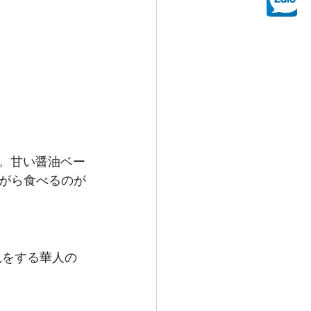
味。甘い醤油ベー
がら食べるのが
見をする華人の