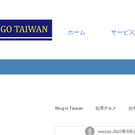
ホーム
サービス
Blog in Taiwan
台湾グルメ
台
easyta
2025年9月
南投・日月潭
嘉義・阿里山