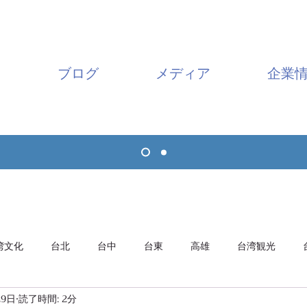
ブログ
メディア
企業
湾文化
台北
台中
台東
高雄
台湾観光
29日
読了時間: 2分