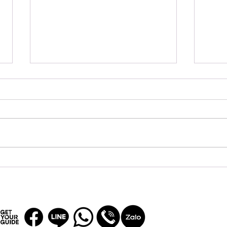
台湾旅行で体験したい！本場
台湾
の台湾式マッサージの魅力と
要？
は？
観光
説