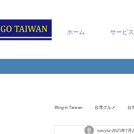
ホーム
サービス
Blog in Taiwan
台湾グルメ
台
easyta
2025年7月
南投・日月潭
嘉義・阿里山