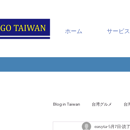
ホーム
サービス
Blog in Taiwan
台湾グルメ
台
easyta
5月7日
読了
南投・日月潭
嘉義・阿里山