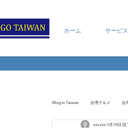
ホーム
サービス
Blog in Taiwan
台湾グルメ
台
easyta
5月19日
読
南投・日月潭
嘉義・阿里山