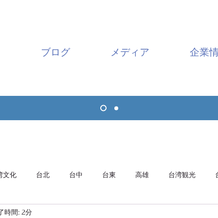
ブログ
メディア
企業
湾文化
台北
台中
台東
高雄
台湾観光
了時間: 2分