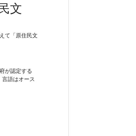
民文
えて「原住民文
府が認定する 
。言語はオース