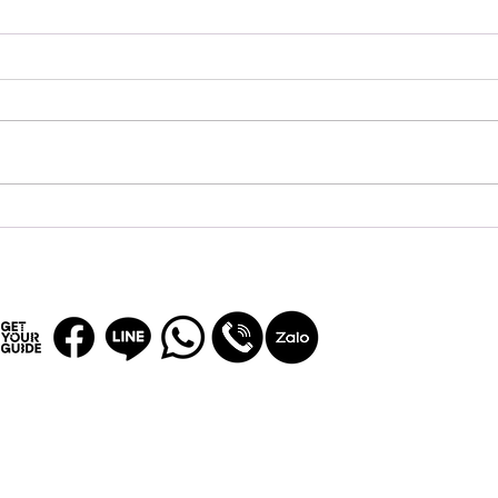
台湾旅行の予算はいくら必
台湾
要？航空券・ホテル・食事・
台北
観光費用を現地旅行会社が解
選｜
説
台湾