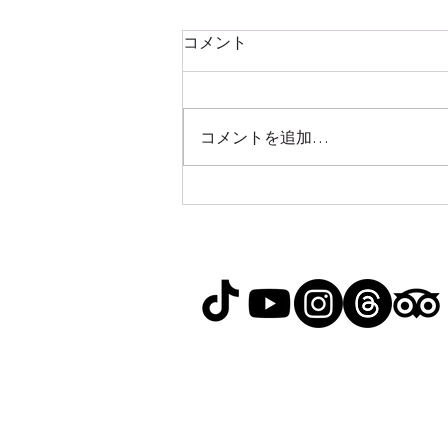
コメント
コメントを追加…
台湾旅行で体験したい！本場
の台湾式マッサージの魅力と
は？
RELAX GO TAIWAN
北泰國際旅行社有限公司