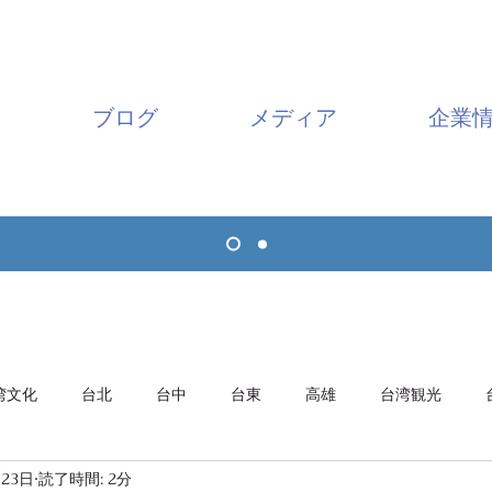
ブログ
メディア
企業
湾文化
台北
台中
台東
高雄
台湾観光
月23日
読了時間: 2分