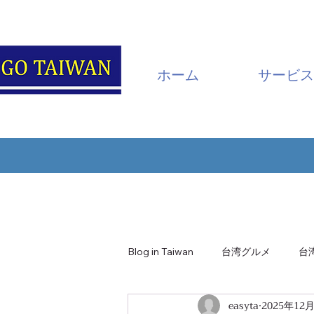
ホーム
サービス
Blog in Taiwan
台湾グルメ
台
easyta
2025年12
南投・日月潭
嘉義・阿里山