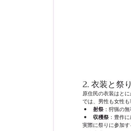
2. 衣装と祭
原住民の衣装はとに
では、男性も女性も
射祭
：狩猟の無
収穫祭
：豊作に
実際に祭りに参加す