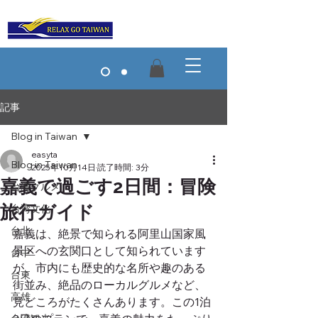
記事
Blog in Taiwan
easyta
Blog in Taiwan
2025年10月14日
読了時間: 3分
嘉義で過ごす2日間：冒険
台湾グルメ
旅行ガイド
台湾文化
台北
嘉義は、絶景で知られる阿里山国家風
景区への玄関口として知られています
台中
が、市内にも歴史的な名所や趣のある
台東
街並み、絶品のローカルグルメなど、
高雄
見どころがたくさんあります。この1泊