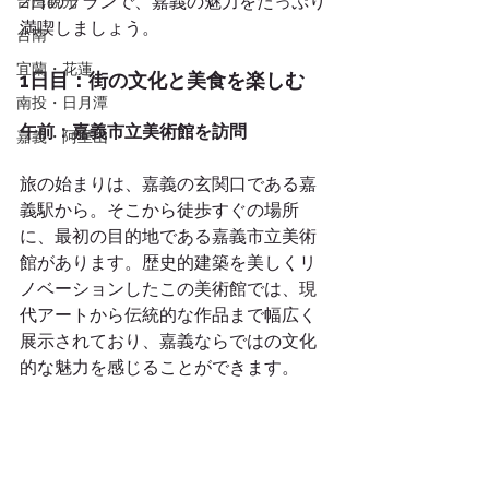
2日のプランで、嘉義の魅力をたっぷり
台湾観光
満喫しましょう。
台南
宜蘭・花蓮
1日目：街の文化と美食を楽しむ
南投・日月潭
午前：嘉義市立美術館を訪問
嘉義・阿里山
旅の始まりは、嘉義の玄関口である嘉
義駅から。そこから徒歩すぐの場所
に、最初の目的地である嘉義市立美術
館があります。歴史的建築を美しくリ
ノベーションしたこの美術館では、現
代アートから伝統的な作品まで幅広く
展示されており、嘉義ならではの文化
的な魅力を感じることができます。