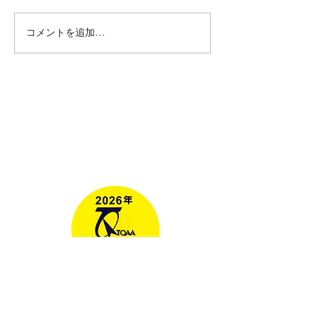
コメントを追加…
台湾旅行で体験したい！
台湾旅行の予算
本場の台湾式マッサージ
必要？航空券・
の魅力とは？
食事・観光費用
行会社が解説
ツアー
法人向け旅行
台湾情報ブログ
メディア