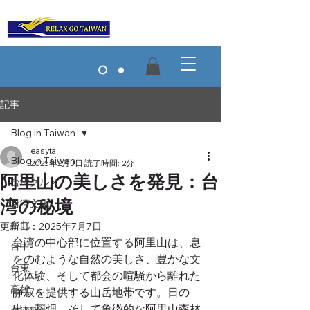
記事
Blog in Taiwan
easyta
Blog in Taiwan
2025年2月3日
読了時間: 2分
阿里山の美しさを発見：台
台湾グルメ
湾の秘境
台湾文化
台北
更新日：
2025年7月7日
台湾の中心部に位置する阿里山は、息
台中
をのむような自然の美しさ、豊かな文
台東
化体験、そして都会の喧騒から離れた
高雄
静寂を提供する山岳地帯です。日の
出、茶畑、そして象徴的な阿里山森林