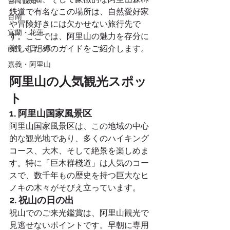
台湾観光
鉄道で有名なこの場所は、自然愛好家
台南
や冒険好きには欠かせない旅行先で
宜蘭・花蓮
す。ここでは、阿里山の魅力を存分に
楽しむためのガイドをご紹介します。
南投・日月潭
嘉義・阿里山
阿里山の人気観光スポッ
ト
1. 阿里山国家風景区
阿里山国家風景区は、この地域の中心
的な観光地であり、多くのハイキング
コース、大木、そして絶景を楽しめま
す。特に「巨木群棧道」は人気のコー
スで、数千年もの歴史を持つ巨大なヒ
ノキの木々がそびえ立っています。
2. 祝山の日の出
祝山でのご来光鑑賞は、阿里山観光で
見逃せないポイントです。早朝に専用