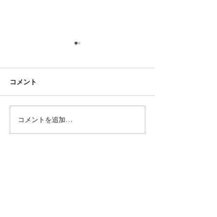
コメント
コメントを追加…
嘉義で過ごす2日間：冒険
阿里山の美しさ
旅行ガイド
台湾の秘境
ツアー
法人向け旅行
台湾情報ブログ
メディア