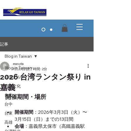
記事
Blog in Taiwan
easyta
Blog in Taiwan
1月23日
読了時間: 2分
2026 台湾ランタン祭り in
台湾グルメ
嘉義
台湾文化
台北
開催期間・場所
台中
開催期間
：2026年3月3日（火）〜
台東
3月15日（日）までの13日間
高雄
会場
：嘉義県太保市（高鐵嘉義駅