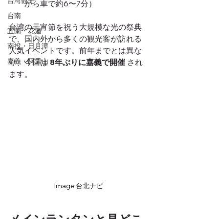
台湾観光
から車で約6〜7分）
台南
台湾の元宵節を祝う大規模な光の祭典
宜蘭・花蓮
で、国内外から多くの観光客が訪れる
南投・日月潭
人気イベントです。前年までとは異な
嘉義・阿里山
り、今回は 
8年ぶりに嘉義で開催
 され
ます。
Image:台北ナビ