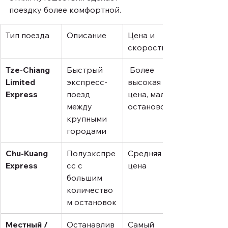
поездку более комфортной.
Тип поезда
Описание
Цена и 
скорость
Tze-Chiang 
Быстрый 
 Более 
Limited 
экспресс-
высокая 
Express
поезд 
цена, мало 
между 
остановок
крупными 
городами
Chu-Kuang 
Полуэкспре
Средняя 
Express
сс с 
цена
большим 
количество
м остановок
Местный / 
Останавлив
Самый 