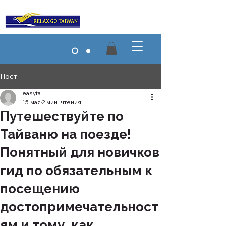
Пост
easyta
15 мая
2 мин. чтения
Путешествуйте по
Тайваню на поезде!
Понятный для новичков
гид по обязательным к
посещению
достопримечательност
ям и тому, как