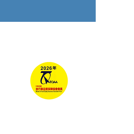
Tours
Corporate Travel
Taiwan News​
Media
RELAX GO TAIWAN