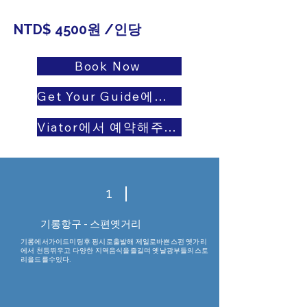
​NTD$ 4500원 /인당
Book Now
Get Your Guide에서 예약하세요
Viator에서 예약해주세요
1
​기롱항구 - 스편옛거리
기롱에서가이드미팅후 핑시로출발해 제일로바쁜스펀 옛가리
에서 천등뛰우고 다양한 지역음식을즐길며 옛날광부들의스토
리을드를수있다.