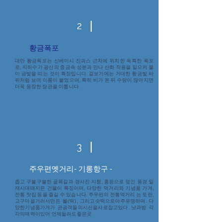
2
​황금폭포
대만 황금폭포는 신베이시 진과스 근처에 위치한 독특한 폭포
로, 지하수가 광산의 중금속 성분과 만나 산화 작용을 일으켜 물
이 금빛을 띠는 것이 특징입니다. 겉보기에는 거대한 황금빛 바
위처럼 보여 이름이 붙었으며, 특히 비가 온 뒤 수량이 많아지면
더욱 웅장한 장관을 이룹니다.
3
주우편
옛거리- 기롱항구 -
좁고 구불구불한 골목길과 경사진 지형, 홍등으로 덮인 풍경 일
재시대때지은 건물이 특징이며, 다양한 먹거리와 기념품 가게,
전통 찻집 등을 즐길 수 있습니다. 주우펀의 전통먹거리 는 토란,
고구마을가러서만든 볼(떡), 그리고숫떡으로아주유명하며. 다
양한기념품가게가 관굉객들의시선을사로잡고있다. 낫과밤 각
각의매력이있어 언제들려도좋은곳.