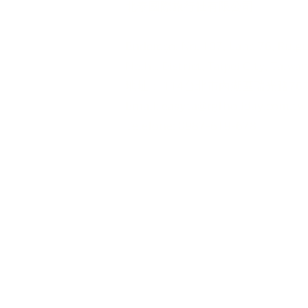
北泰國際旅行社有限公司
teiros
Endereço: No. 107, Lane 76, Ruig
agens
Neihu District, Taipei City, Taiwa
rporativas
地址： 114台北市內湖區瑞光路76巷
tícias de Taiwan​
Email:
easyta@rgfholiday.com.tw
dia
Telefone: 0987-619-678
Telefone: +886 02-2793-1187
品保北2321.交觀甲 8036.