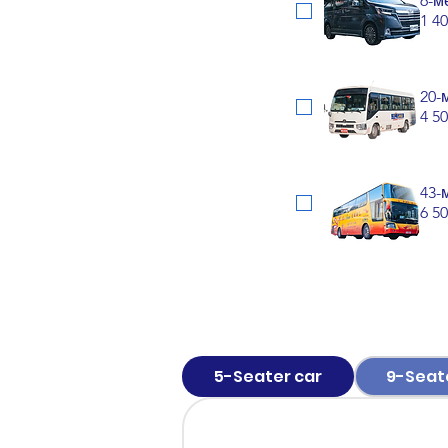
6-м
1 4
20-
4 5
43-
6 5
5-Seater car
9-Seat