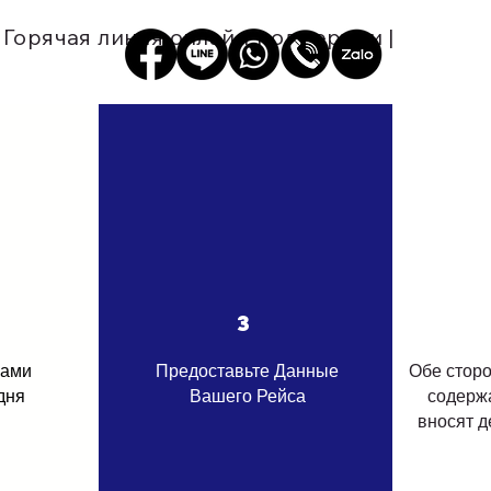
Горячая линия онлайн-поддержки |
3
вами
Предоставьте Данные
Обе стор
дня
Вашего Рейса
содержа
вносят д