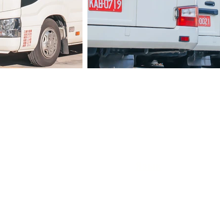
Язык
Indonesian
Vietnamese​
中文