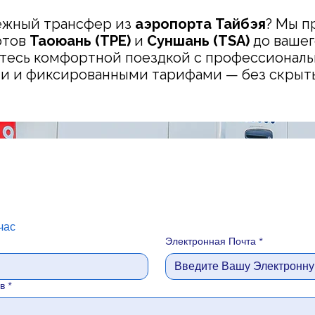
ёжный трансфер из
аэропорта Тайбэя
? Мы п
ртов
Таоюань (TPE)
и
Суншань (TSA)
до вашег
йтесь комфортной поездкой с профессионал
и и фиксированными тарифами — без скрыты
час
Электронная Почта
*
в
*