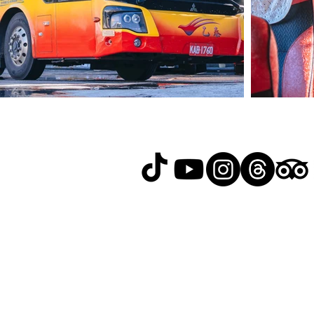
RELAX GO TAIWAN
北泰國際旅行社有限公司
уры
Адрес: No. 107, Lane 76, Ruigu
Neihu District, Taipei City, Tai
орпоративные