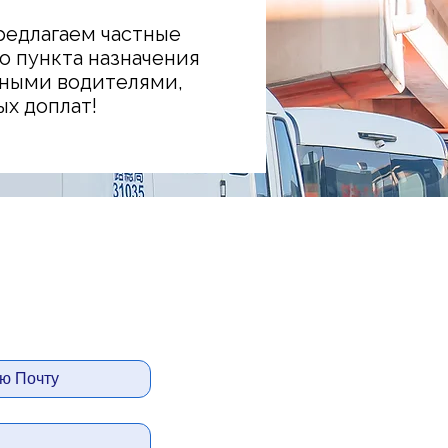
редлагаем частные
о пункта назначения
ьными водителями,
х доплат!