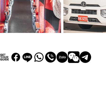
ang Rd,
wan