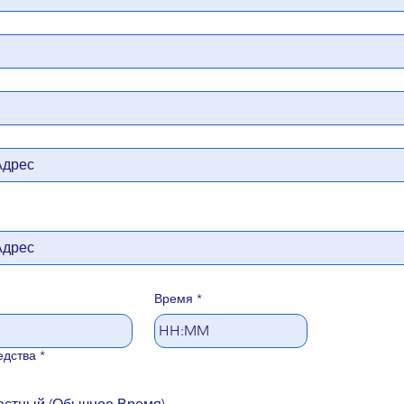
Время
*
:
едства
*