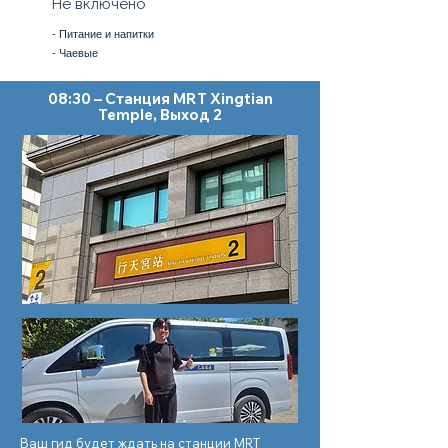
Не включено
- Питание и напитки
- Чаевые
08:30 – Станция MRT Xingtian
Temple, Выход 2
Ваш гид будет ждать на станции MRT