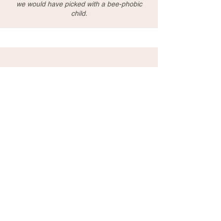
we would have picked with a bee-phobic
child.
Tanja/Germany
Perfect English speaking guide George told
us a lot of interesting and historical stories
and made this tour very unique. Even
raincoats and umbrellas were provided.
Thanks!
Туры
Корпоративные
Поездки
Новости Тайваня