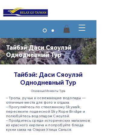
Тайбэй:Даси Сяоулэй
Однодневный Тур
Тайбэй: Даси Сяоулэй
Однодневный Тур
Основные Моменты Тура
– Тропы, ручьи и освежающие водопады —
отличные места для фото и отдыха.
– Прогуляйтесь по стеклянному Skywalk,
пересеките подвесной Sky Rope Bridge и
полюбуйтесь водопадом Сяоулэй.
– Пройдитесь среди исторических магазинов
из красного кирпича и попробуйте блюда
кухни хакка на Старая Улица Санься.