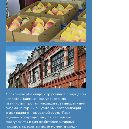
Спокойное убежище, окружённое природной
красотой Тайваня. Прогуляйтесь по
извилистым тропам, насладитесь панорамными
видами на горы и ощутите умиротворяющий
отдых вдали от городской суеты. Парк
идеально подходит как для неспешных
прогулок, так и для любителей активных
походов, предлагая тихие моменты среди