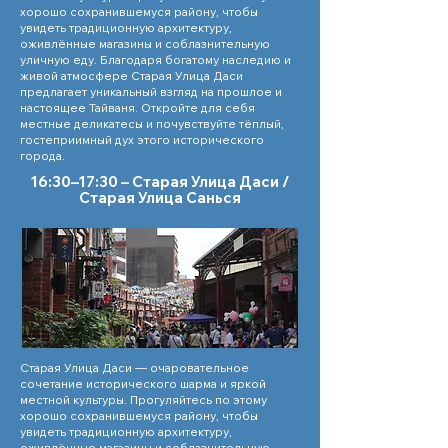
хорошо сохранившемуся району, чтобы
увидеть традиционную архитектуру,
оживлённые магазины и соблазнительную
уличную еду. Благодаря богатому наследию и
живой атмосфере Старая Улица Даси
предлагает уникальный взгляд на прошлое и
настоящее Тайваня. Откройте для себя
местные деликатесы и почувствуйте тёплый,
гостеприимный дух этого исторического
города.
16:30–17:30 – Старая Улица Даси /
Старая Улица Санься
Старая Улица Даси — очаровательное
сочетание исторического шарма и яркой
местной культуры. Прогуляйтесь по этому
хорошо сохранившемуся району, чтобы
увидеть традиционную архитектуру,
оживлённые магазины и соблазнительную