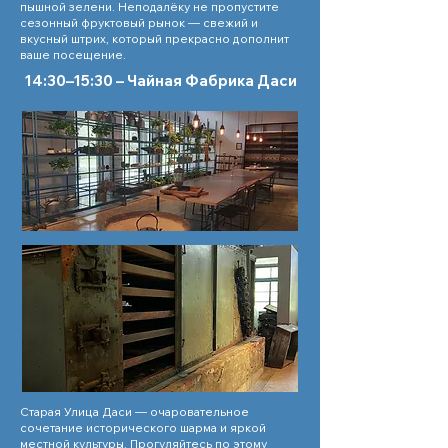
пышной зелени. Неподалёку не пропустите
сезонный фруктовый рынок — свежий и
вкусный штрих, который прекрасно дополнит
ваше посещение.
14:30–15:30 – Чайная Фабрика Даси
Старая Улица Даси — очаровательное
сочетание исторического шарма и яркой
местной культуры. Прогуляйтесь по этому