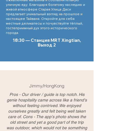
уличную еду. Благодаря богатому наследию и
живой атмосфере Старая Улица Даси
предлагает уникальный взгляд на прошлое и
настоящее Тайваня. Откройте для себя
местные деликатесы и почувствуйте тёплый,
гостеприимный дух этого исторического
города.
18:30 — Станция MRT Xingtian,
Выход 2
Jimmy/HongKong
Pros - Our driver / guide is top notch. His
genie hospitality came across like a friend's
without feeling contrived. We enjoyed
ourselves greatly and felt being well taken
care of. Cons - The app's photo shows the
old street and yet a good part of the trip
was outdoor, which would not be something