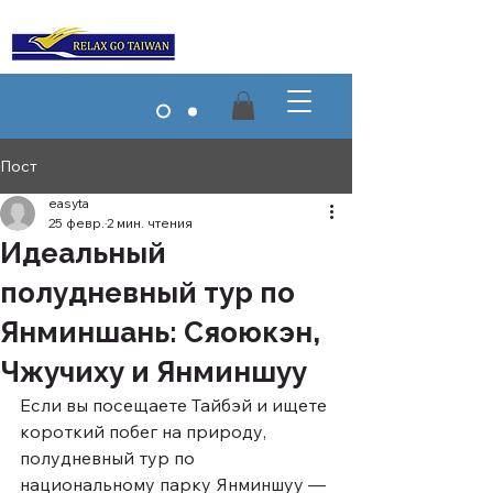
Пост
easyta
25 февр.
2 мин. чтения
Идеальный
полудневный тур по
Янминшань: Сяоюкэн,
Чжучиху и Янминшуу
Если вы посещаете Тайбэй и ищете 
короткий побег на природу, 
полудневный тур по 
национальному парку Янминшуу — 