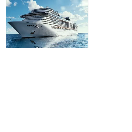
ล่องเรือจีหลง：ทัวร์ไทเป 8
ชม
พบเสน่ห์ทัวร์เมืองไทเป
8 ชม.
6,000
NT$6,000
ดอลลาร์
ไต้หวัน
ใหม่
จองเลย