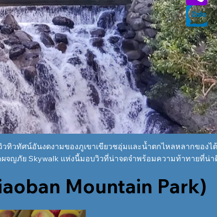
วิวทิวทัศน์อันงดงามของภูเขาเขียวชอุ่มและน้ำตกไหลหลากของไต้ห
กผจญภัย Skywalk แห่งนี้มอบวิวที่น่าจดจำพร้อมความท้าทายที่น่าตื
(Jiaoban Mountain Park)