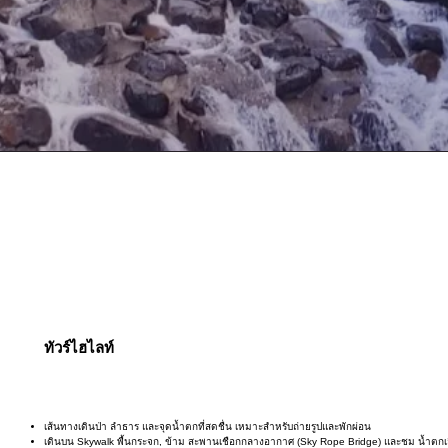
ทัวร์ไฮไลท์
เส้นทางเดินป่า ลำธาร และจุดน้ำตกที่สดชื่น เหมาะสำหรับถ่ายรูปและพักผ่อน
เดินบน Skywalk พื้นกระจก, ข้าม สะพานเชือกกลางอากาศ (Sky Rope Bridge) และชม น้ำตกเสีย