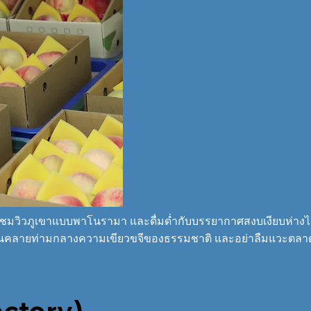
ยว ชมวิวภูเขาแบบพาโนรามา และดื่มด่ำกับบรรยากาศสงบเงียบห่า
มผ่อนคลายท่ามกลางความเขียวขจีของธรรมชาติ และอย่าลืมแวะตลาด
actory)