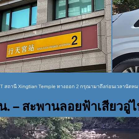
T สถานี Xingtian Temple ทางออก 2 กรุณามาถึงก่อนเวลานัดหม
น. – สะพานลอยฟ้าเสียวอู่