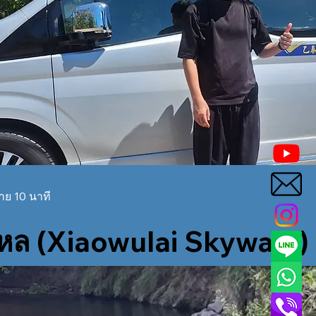
าย 10 นาที
ไหล (Xiaowulai Skywalk)