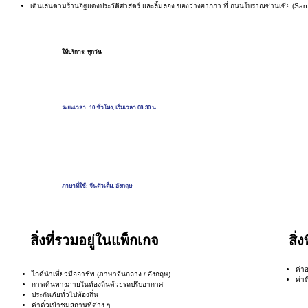
เดินเล่นตามร้านอิฐแดงประวัติศาสตร์ และลิ้มลอง ของว่างฮากกา ที่ ถนนโบราณซานเซีย (Sanx
ให้บริการ: ทุกวัน
ระยะเวลา: 10 ชั่วโมง, เริ่มเวลา 08:30 น.
ภาษาที่ใช้: จีนตัวเต็ม, อังกฤษ
สิ่งที่รวมอยู่ในแพ็กเกจ
สิ่
ค่า
ไกด์นำเที่ยวมืออาชีพ (ภาษาจีนกลาง / อังกฤษ)
ค่าท
การเดินทางภายในท้องถิ่นด้วยรถปรับอากาศ
ประกันภัยทั่วไปท้องถิ่น
ค่าตั๋วเข้าชมสถานที่ต่าง ๆ