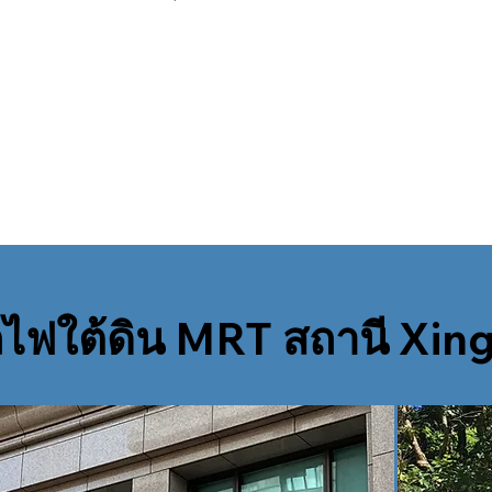
ถไฟใต้ดิน MRT สถานี Xin