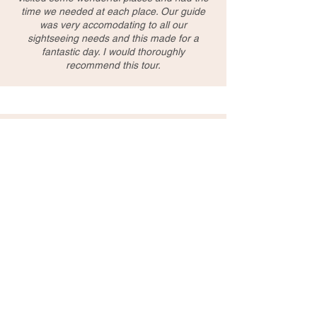
time we needed at each place. Our guide
was very accomodating to all our
sightseeing needs and this made for a
fantastic day. I would thoroughly
recommend this tour.
Marta/Poland
very interesting and professional, Thank you
Raymond
Li/Australia
Enjoyed every attractions. Kevin is very
knowledgeable and explained details at