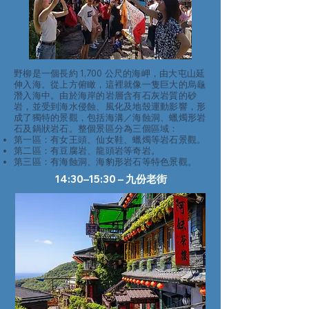
野柳是一個長約 1,700 公尺的海岬，由大屯山延
伸入海。從上方俯瞰，這裡就像一隻巨大的烏龜
潛入海中。由於海岸的岩層含有石灰岩質的砂
岩，並受到海水侵蝕、風化及地殼運動影響，形
成了獨特的景觀，包括海溝／海蝕洞、蠟燭形岩
石及鍋狀岩石。整個景區分為三個區域：
第一區：有女王頭、仙女鞋、蠟燭等岩石景觀。
第二區：有豆腐岩、龍頭岩等奇岩。
第三區：有海蝕洞、海豹形岩石等特色景觀。
14:30–15:30 – 九份老街