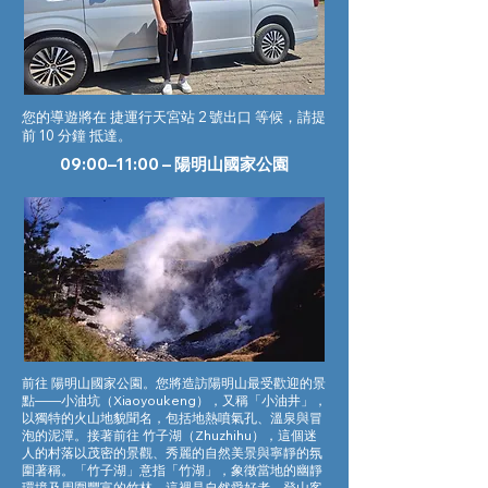
您的導遊將在 捷運行天宮站 2 號出口 等候，請提
前 10 分鐘 抵達。
09:00–11:00 – 陽明山國家公園
前往 陽明山國家公園。您將造訪陽明山最受歡迎的景
點——小油坑（Xiaoyoukeng），又稱「小油井」，
以獨特的火山地貌聞名，包括地熱噴氣孔、溫泉與冒
泡的泥潭。接著前往 竹子湖（Zhuzhihu），這個迷
人的村落以茂密的景觀、秀麗的自然美景與寧靜的氛
圍著稱。「竹子湖」意指「竹湖」，象徵當地的幽靜
環境及周圍豐富的竹林。這裡是自然愛好者、登山客