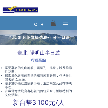
台北: 陽明山-野柳-九份-十分 一日遊
臺北: 陽明山半日遊
行程亮點
享受著名的火山地貌、蒸氣孔、溫泉，以及季節
性花田。
探索風化與海蝕塑造的獨特岩石景觀，包括舉世
聞名的 女王頭。
漫步於掛滿紅燈籠的小巷，造訪茶館及品嚐傳統
小吃。
在鐵道旁放飛寫有心願的傳統天燈，體驗特別的
文化活動。
新台幣3,100元/人