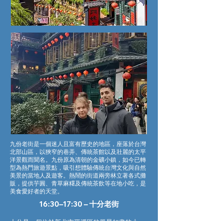
九份老街是一個迷人且富有歷史的地區，座落於台灣
北部山區，以狹窄的巷弄、傳統茶館以及壯麗的太平
洋景觀而聞名。九份原為清朝的金礦小鎮，如今已轉
型為熱門旅遊景點，吸引想體驗傳統台灣文化與自然
美景的當地人及遊客。熱鬧的街道兩旁林立著各式攤
販，提供芋圓、青草麻糬及傳統茶飲等在地小吃，是
美食愛好者的天堂。
16:30–17:30 – 十分老街