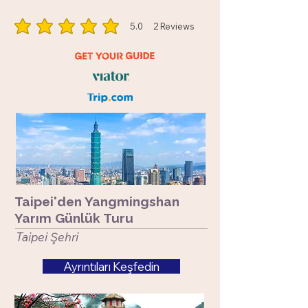
5.0
2
Reviews
ortalama puan 5 5 üzerinden, toplam 2 oy, Reviews
Taipei'den Yangmingshan
Yarım Günlük Turu
​Taipei Şehri
Ayrıntıları Keşfedin