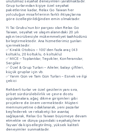
unutulmaz seyahat deneyimleri yaratmaktadır.
Grup turlarından kişiye özel seyahat
paketlerine kadar, Relax Go Taiwan her
yolculuğun misafirlerinin farklı ihtiyaçlarına
göre özelleştirildiğinden emin olmaktadır.
Yi Tai Grubu'nun bir parçası olan Relax Go
Taiwan, seyahat ve ulaşım alanındaki 20 yılı
aşkın tecrübesiyle mükemmeliyet taahhüdünü
birleştirmektedir. Ana hizmetlerimiz şunları
içermektedir:
✅ Kiralık Otobüs – 100'den fazla araç (43
koltuklu, 20 koltuklu, 6 koltuklu)
✅ MICE – Toplantılar, Teşvikler, Konferanslar,
Sergiler
✅ Özel & Grup Turları – Aileler, balayı çiftleri,
küçük gruplar için vb.
✅ Yarım Gün ve Tam Gün Turları – Esnek ve ilgi
çekici
Rehberli turlar ve özel gezilerin yanı sıra,
şirket sürdürülebilirlik ve çevre dostu
uygulamalara, ağaç dikme girişimleri gibi
projelere de önem vermektedir. Müşteri
memnuniyetine odaklanarak, yeni pazarlar
keşfederek ve rekabetçi bir avantaj
sağlayarak, Relax Go Taiwan büyümeye devam
etmekte ve dünya çapındaki seyahatçilere
Tayvan'da kişiselleştirilmiş, yüksek kaliteli
deneyimler sunmaktadır.