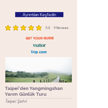
Ayrıntıları Keşfedin
5.0
9
Reviews
ortalama puan 5 5 üzerinden, toplam 9 oy, Reviews
Taipei'den Yangmingshan
Yarım Günlük Turu
​Taipei Şehri