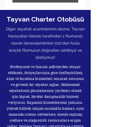
​​Tayvan Charter Otobüsü
Diğer seyahat acentelerinin aksine, Tayvan
Karayolları İdaresi tarafından 1 Numaralı
olarak derecelendirilen 100'den fazla
araçlık filomuzun doğrudan sahibiyiz ve
işletiyoruz!
Profesyonel ve lisanslı şoförlerden oluşan
ekibimiz, ihtiyaçlarınıza göre özelleştirilmiş
alım ve bırakma hizmetleri sunarak sorunsuz
ve güvenli bir seyahat sağlar. Mükemmel
seyahatinizi planlamanıza yardımcı olmak
için kişisel, birebir danışmanlık hizmeti
veriyoruz. Kapsamlı hizmetlerimiz yalnızca
yüksek kaliteli ulaşım sunmakla kalmaz, aynı
zamanda uzman rehberlere, özenle seçilmiş
otellere ve olağanüstü restoranlara erişim
sağlar, böylece Tayvan'ı rahatlıkla ve şıklıkla