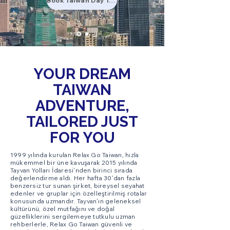
Book Taiwan Day Tour
YOUR DREAM
TAIWAN
ADVENTURE,
TAILORED JUST
FOR YOU
1999 yılında kurulan Relax Go Taiwan, hızla
mükemmel bir üne kavuşarak 2015 yılında
Tayvan Yolları İdaresi'nden birinci sırada
değerlendirme aldı. Her hafta 30'dan fazla
benzersiz tur sunan şirket, bireysel seyahat
edenler ve gruplar için özelleştirilmiş rotalar
konusunda uzmandır. Tayvan'ın geleneksel
kültürünü, özel mutfağını ve doğal
güzelliklerini sergilemeye tutkulu uzman
rehberlerle, Relax Go Taiwan güvenli ve