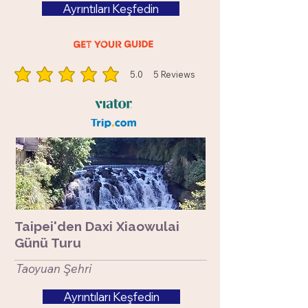
Ayrıntıları Keşfedin
5.0
5
Reviews
ortalama puan 5 5 üzerinden, toplam 5 oy, Reviews
​Taipei'den Daxi Xiaowulai
Günü Turu
​Taoyuan Şehri
Ayrıntıları Keşfedin