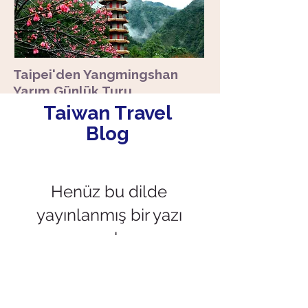
Taipei'den Yangmingshan
Yarım Günlük Turu
Taiwan Travel
​Taipei Şehri
Blog
Ayrıntıları Keşfedin
Henüz bu dilde
yayınlanmış bir yazı
yok
Yayınlanan yazıları
burada göreceksiniz.
Güneş Ay Gölü, Alishan, Sicao
Yeşil Tüneli