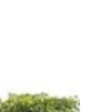
profondément enracinées. Pagodes du Dragon
et du Tigre 🐉🐯 Symbolisme : Entrer par le
Dragon, Sortir par le Tigre