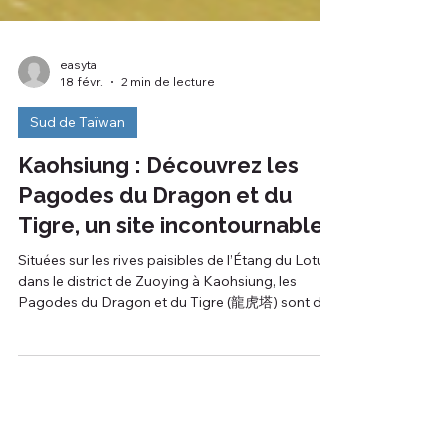
easyta
18 févr.
2 min de lecture
Sud de Taïwan
Kaohsiung : Découvrez les
Pagodes du Dragon et du
Tigre, un site incontournable
Situées sur les rives paisibles de l’Étang du Lotus
dans le district de Zuoying à Kaohsiung, les
Pagodes du Dragon et du Tigre (龍虎塔) sont de
véritables témoins vibrants de la richesse
culturelle de Taïwan. Construites en 1976, ces
pagodes de sept étages ne sont pas seulement
des merveilles architecturales, mais aussi des
symboles forts de croyances spirituelles