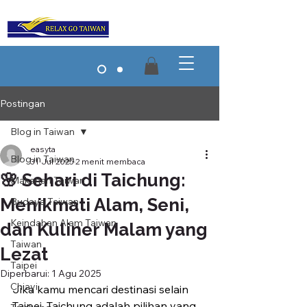
Postingan
Blog in Taiwan
easyta
Blog in Taiwan
31 Jul 2025
2 menit membaca
🌸 Sehari di Taichung:
Makanan Taiwan
Menikmati Alam, Seni,
Budaya Taiwan
Keindahan Alam Taiwan
dan Kuliner Malam yang
Taiwan
Lezat
Taipei
Diperbarui:
1 Agu 2025
Chiayi
Jika kamu mencari destinasi selain 
Taipei, Taichung adalah pilihan yang 