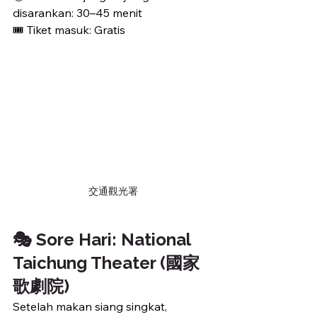
disarankan: 30–45 menit
🎟️ Tiket masuk: Gratis
交通觀光署
🎭 Sore Hari: National 
Taichung Theater (國家
歌劇院)
Setelah makan siang singkat, 