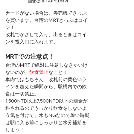
画像提供:TAIPEI navi
カードがない場合は、券売機できっぷ
を買います。台湾のMRTきっぷはコイ
ン！
改札でかざして入り、出るときはコイ
ンを投入口に入れます。
MRTでの注意点！
台湾のMRTで絶対に注意しなきゃいけ
ないのが、
飲食禁止
なこと！
車内ではもちろん、改札前の黄色いラ
インを超えた瞬間から、駅構内での飲
食は一切禁止。
1,500NTD以上7,500NTD以下の罰金が
科されるのでうっかり飲食をしないよ
う気を付けて。水もNGなので暑い時期
は駅に入る前にしっかりと水分補給を
しよう！