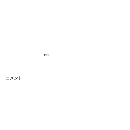
コメント
コメントを追加…
台湾旅行で体験したい！
台湾旅行の予算
本場の台湾式マッサージ
必要？航空券・
の魅力とは？
食事・観光費用
行会社が解説