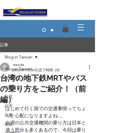
記事
Blog in Taiwan
easyta
Blog in Taiwan
2025年7月26日
読了時間: 2分
台湾の地下鉄MRTやバス
台湾グルメ
の乗り方をご紹介！（前
台湾文化
台北
編）
台中
はじめて行く国での交通事情ってちょ
台東
っと心配になりますよね...。
台湾の公共交通機関の乗り方は日本と
高雄
違う部分も多くあるので、今回は乗り