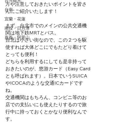
台湾観光
方や注意しておきたいポイントを皆さ
台南
んにご紹介いたします！
宜蘭・花蓮
まず、台北市でのメインの公共交通機
南投・日月潭
関は地下鉄MRTとバス。
嘉義・阿里山
台北は小さい街なので、この２つを駆
使すれば大体どこにでもたどり着けて
とっても便利！
どちらを利用するにしても是非持って
おきたいのが、悠游カード（Easy Card
とも呼ばれます）。日本でいうSUICA
やICOCAのような交通ICカードです
ね。
交通機関はもちろん、コンビニ等のお
店での支払いにも使えたりするので旅
行中に持っておくとかなり便利なんで
す。