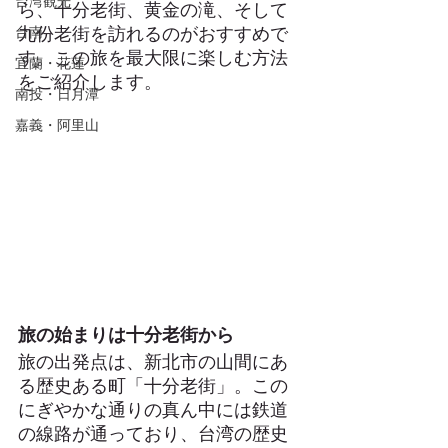
台湾観光
ら、十分老街、黄金の滝、そして
九份老街を訪れるのがおすすめで
台南
す。この旅を最大限に楽しむ方法
宜蘭・花蓮
をご紹介します。
Taiwan Travel 
南投・日月潭
嘉義・阿里山
旅の始まりは十分老街から
旅の出発点は、新北市の山間にあ
る歴史ある町「十分老街」。この
にぎやかな通りの真ん中には鉄道
の線路が通っており、台湾の歴史