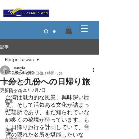
記事
Blog in Taiwan
easyta
Blog in Taiwan
2025年2月27日
読了時間: 3分
十分と九份への日帰り旅
台湾グルメ
更新日：
2025年7月7日
台湾文化
台湾は魅力的な風景、興味深い歴
台北
史、そして活気ある文化が詰まっ
台中
た場所であり、まだ知られていな
い多くの秘境が待っています。も
台東
し日帰り旅行を計画していて、台
高雄
湾の隠れた名所を堪能したいな