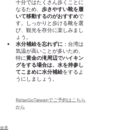
十分ではたくさん歩くことに
なるため、
歩きやすい靴を履
いて移動するのがおすすめ
で
す。しっかりと歩ける靴を選
び、観光を存分に楽しみまし
ょう。
水分補給を忘れずに
：台湾は
気温が高いことが多いため、
特に
黄金の滝周辺でハイキン
グをする場合は、水を持参し
てこまめに水分補給
をするよ
うにしましょう。
Ta
RelaxGoTaiwanでご予約はこちら
から
Taiwan Travel Taiwan Travel 
Taiwan Travel 
wan Travel
台北