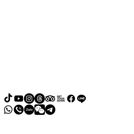
RELAX GO TAIWAN
北泰國際旅行社有限公司
Адрес: No. 107, Lane 76, Ruiguang
Rd, Neihu District, Taipei City, Taiwan
地址： 114 台北市內湖區瑞光路76巷
107號
Электронная почта:
easyta@rgfholiday.com.tw
Номер телефона:
0987-619-678
ТЕЛ.: +886 02-2793-1187
Лицензия: 品保北2321・交觀甲
8036
© 2024 RELAX GO TAIWAN