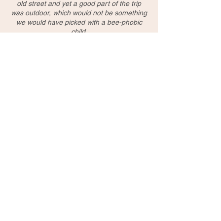
old street and yet a good part of the trip
was outdoor, which would not be something
we would have picked with a bee-phobic
child.
Tanja/Germany
Perfect English speaking guide George told
us a lot of interesting and historical stories
and made this tour very unique. Even
raincoats and umbrellas were provided.
Thanks!
Tour
Du lịch kết hợp
Tin tức Đài Loan