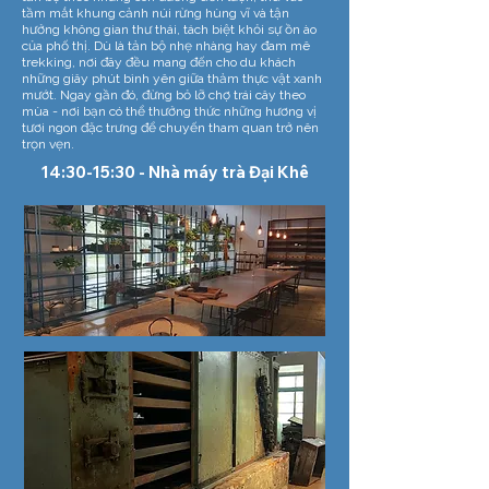
tầm mắt khung cảnh núi rừng hùng vĩ và tận
hưởng không gian thư thái, tách biệt khỏi sự ồn ào
của phố thị. Dù là tản bộ nhẹ nhàng hay đam mê
trekking, nơi đây đều mang đến cho du khách
những giây phút bình yên giữa thảm thực vật xanh
mướt. Ngay gần đó, đừng bỏ lỡ chợ trái cây theo
mùa - nơi bạn có thể thưởng thức những hương vị
tươi ngon đặc trưng để chuyến tham quan trở nên
trọn vẹn.
14:30-15:30 - Nhà máy trà Đại Khê