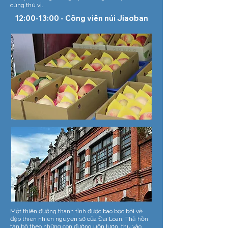
cùng thú vị.
12:00-13:00 - Công viên núi Jiaoban
​​Một thiên đường thanh tĩnh được bao bọc bởi vẻ
đẹp thiên nhiên nguyên sơ của Đài Loan. Thả hồn
tản bộ theo những con đường uốn lượn, thu vào