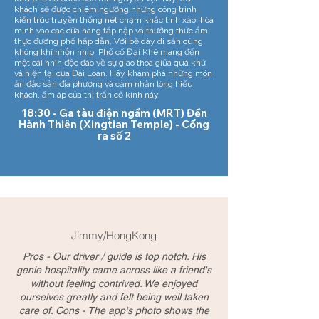
khách sẽ được chiêm ngưỡng những công trình
kiến trúc truyền thống nét chạm khắc tinh xảo, hòa
mình vào các cửa hàng tấp nập và thưởng thức ẩm
thực đường phố hấp dẫn. Với bề dày di sản cùng
không khí nhộn nhịp, Phố cổ Đại Khê mang đến
một cái nhìn độc đáo về sự giao thoa giữa quá khứ
và hiện tại của Đài Loan. Hãy khám phá những món
ăn đặc sản địa phương và cảm nhận lòng hiếu
khách, ấm áp của thị trấn cố kính này.
18:30 - Ga tàu điện ngầm (MRT) Đền
Hành Thiên (Xingtian Temple) - Cổng
ra số 2
Jimmy/HongKong
Pros - Our driver / guide is top notch. His
genie hospitality came across like a friend's
without feeling contrived. We enjoyed
ourselves greatly and felt being well taken
care of. Cons - The app's photo shows the