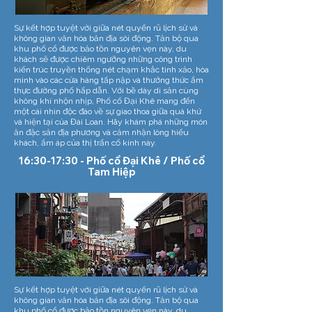
Sự kết hợp tuyệt vời giữa nét quyến rũ lịch sử và
không gian văn hóa bản địa sôi động. Tản bộ qua
khu phố cổ được bảo tồn nguyên vẹn này, du
khách sẽ được chiêm ngưỡng những công trình
kiến trúc truyền thống nét chạm khắc tinh xảo, hòa
mình vào các cửa hàng tấp nập và thưởng thức ẩm
thực đường phố hấp dẫn. Với bề dày di sản cùng
không khí nhộn nhịp, Phố cổ Đại Khê mang đến
một cái nhìn độc đáo về sự giao thoa giữa quá khứ
và hiện tại của Đài Loan. Hãy khám phá những món
ăn đặc sản địa phương và cảm nhận lòng hiếu
khách, ấm áp của thị trấn cố kính này.
16:30-17:30 - Phố cổ Đại Khê / Phố cổ
Tam Hiệp
Sự kết hợp tuyệt vời giữa nét quyến rũ lịch sử và
không gian văn hóa bản địa sôi động. Tản bộ qua
khu phố cổ được bảo tồn nguyên vẹn này, du