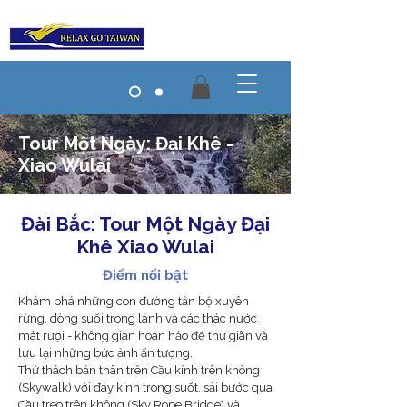
​Tour Một Ngày: Đại Khê -
Xiao Wulai
Đài Bắc: Tour Một Ngày Đại
Khê Xiao Wulai
​Điểm nổi bật
Khám phá những con đường tản bộ xuyên
rừng, dòng suối trong lành và các thác nước
mát rượi - không gian hoàn hảo để thư giãn và
lưu lại những bức ảnh ấn tượng.
Thử thách bản thân trên Cầu kính trên không
(Skywalk) với đáy kính trong suốt, sải bước qua
Cầu treo trên không (Sky Rope Bridge) và