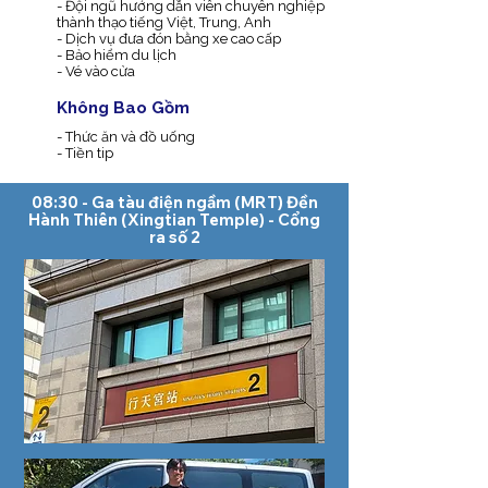
- Đội ngũ hướng dẫn viên chuyên nghiệp
thành thạo tiếng Việt, Trung, Anh
- Dịch vụ đưa đón bằng xe cao cấp
- Bảo hiểm du lịch
- Vé vào cửa
​Không Bao Gồm
- Thức ăn và đồ uống
- Tiền tip
08:30 - Ga tàu điện ngầm (MRT) Đền
Hành Thiên (Xingtian Temple) - Cổng
ra số 2