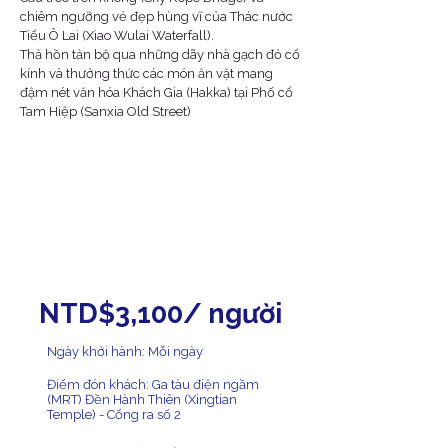
chiêm ngưỡng vẻ đẹp hùng vĩ của Thác nước
Tiểu Ô Lai (Xiao Wulai Waterfall).
​Thả hồn tản bộ qua những dãy nhà gạch đỏ cổ
kính và thưởng thức các món ăn vặt mang
đậm nét văn hóa Khách Gia (Hakka) tại Phố cổ
Tam Hiệp (Sanxia Old Street)
NTD$3,100/ người
Ngày khởi hành: Mỗi ngày
Điểm đón khách: Ga tàu điện ngầm
(MRT) Đền Hành Thiên (Xingtian
Temple) - Cổng ra số 2