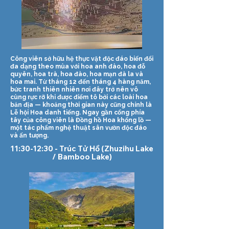
Công viên sở hữu hệ thực vật độc đáo biến đổi
đa dạng theo mùa với hoa anh đào, hoa đỗ
quyên, hoa trà, hoa đào, hoa mạn đà la và
hoa mai. Từ tháng 12 đến tháng 4 hàng năm,
bức tranh thiên nhiên nơi đây trở nên vô
cùng rực rỡ khi được điểm tô bởi các loài hoa
bản địa — khoảng thời gian này cũng chính là
Lễ hội Hoa danh tiếng. Ngay gần cổng phía
tây của công viên là Đồng hồ Hoa khổng lồ —
một tác phẩm nghệ thuật sân vườn độc đáo
và ấn tượng.
11:30-12:30 - Trúc Tử Hồ (Zhuzihu Lake
/ Bamboo Lake)