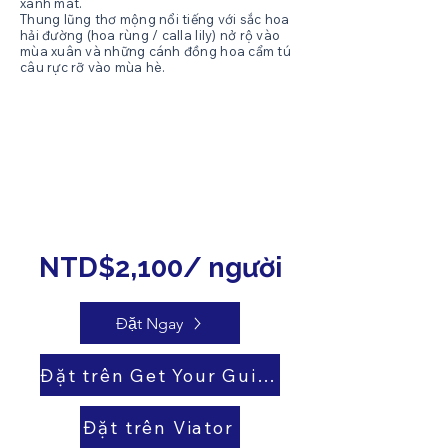
xanh mát.
Thung lũng thơ mộng nổi tiếng với sắc hoa
hải đường (hoa rùng / calla lily) nở rộ vào
mùa xuân và những cánh đồng hoa cẩm tú
câu rực rỡ vào mùa hè.​
NTD$2,100/ người
Đặt Ngay
Đặt trên Get Your Guide
Đặt trên Viator