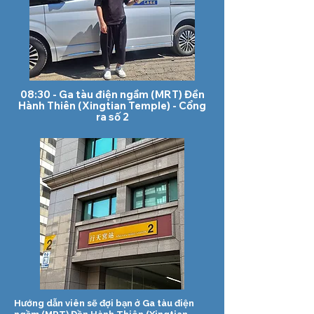
08:30 - Ga tàu điện ngầm (MRT) Đền
Hành Thiên (Xingtian Temple) - Cổng
ra số 2
Hướng dẫn viên sẽ đợi bạn ở Ga tàu điện