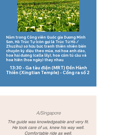
Nằm trong Công viên Quốc gia Dương Minh
Sơn, Hồ Trúc Tự (còn gọi là Trúc Tử Hồ /
Zhuzihu) sở hữu bức tranh thiên nhiên biến
chuyển kỳ diệu theo mùa, nơi hoa anh đào,
hoa hải đường (calla lily), hoa cẩm tú cầu và
hoa hiên (hoa ngày) thay nhau
13:30 - Ga tàu điện (MRT) Đền Hành
Thiên (Xingtian Temple) - Cổng ra số 2
A/Singapore
The guide was knowledgeable and very fit.
He took care of us, knew his way well.
Comfortable ride as well.