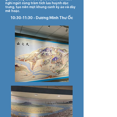
nghi ngút cùng trầm tích lưu huỳnh đặc
trưng, tạo nên một khung cảnh kỳ ảo và đầy
mê hoặc.
10:30-11:30 - Dương Minh Thư Ốc