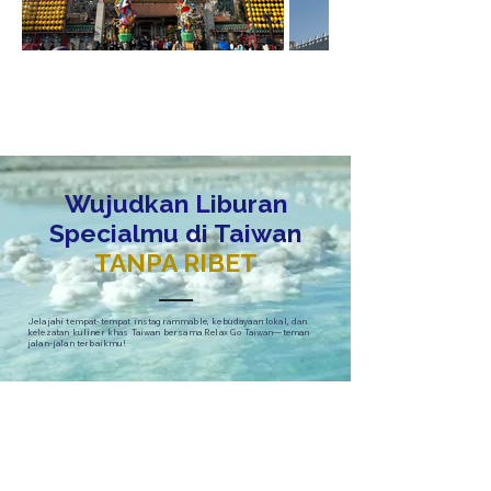
Wujudkan Liburan
Specialmu di Taiwan
TANPA RIBET
Jelajahi tempat-tempat instagrammable, kebudayaan lokal, dan
kelezatan kuliner khas Taiwan bersama Relax Go Taiwan—teman
jalan-jalan terbaikmu!
Tours
Corporate Travel
Taiwan News​