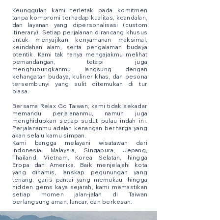
Keunggulan kami terletak pada komitmen
tanpa kompromi terhadap kualitas, keandalan,
dan layanan yang dipersonalisasi (custom
itinerary). Setiap perjalanan dirancang khusus
untuk menyajikan kenyamanan maksimal,
keindahan alam, serta pengalaman budaya
otentik. Kami tak hanya mengajakmu melihat
pemandangan, tetapi juga
menghubungkanmu langsung dengan
kehangatan budaya, kuliner khas, dan pesona
tersembunyi yang sulit ditemukan di tur
biasa.
Bersama Relax Go Taiwan, kami tidak sekadar
memandu perjalananmu, namun juga
menghidupkan setiap sudut pulau indah ini.
Perjalananmu adalah kenangan berharga yang
akan selalu kamu simpan.
Kami bangga melayani wisatawan dari
Indonesia, Malaysia, Singapura, Jepang,
Thailand, Vietnam, Korea Selatan, hingga
Eropa dan Amerika. Baik menjelajahi kota
yang dinamis, lanskap pegunungan yang
tenang, garis pantai yang memukau, hingga
hidden gems kaya sejarah, kami memastikan
setiap momen jalan-jalan di Taiwan
berlangsung aman, lancar, dan berkesan.