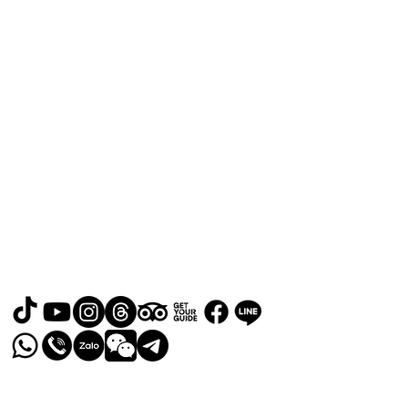
RELAX GO TAIWAN
北泰國際旅行社有限公司
Address: No. 107, Lane 76, Ruiguang
Rd, Neihu District, Taipei City, Taiwan
地址： 114台北市內湖區瑞光路76巷107
號
Email:
easyta@rgfholiday.com.tw
or
relaxgotaiwan@gmail.com
​Phone Number:
0987-619-678
TEL :
+886 02-2793-1187
品保北2321.交觀甲 8036.