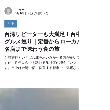
easyta
6月10日
読了時間: 4分
台中
台湾リピーターも大満足！台中
グルメ巡り｜定番からローカル
名店まで味わう食の旅
台湾旅行といえば台北を思い浮かべる方が多いで
すが、近年は台中を訪れる旅行者が増えていま
す。台中は台湾中部に位置する都市で、温暖な気
候とゆったりとした街並みが魅力です。そして何
より、多くの台湾人が「グルメの街」として挙げ
るほど美味しい料理やスイーツが充実していま
す。 台湾旅行が初めての方はもちろん、何度も台
湾を訪れているリピーターにとっても、台中には