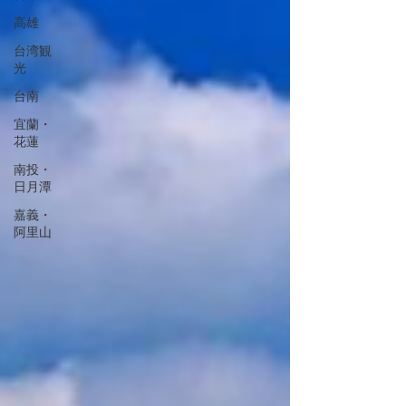
高雄
台湾観
光
台南
宜蘭・
花蓮
南投・
日月潭
嘉義・
阿里山