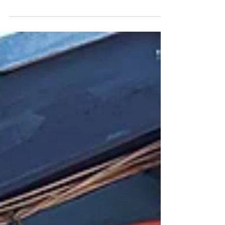
台湾旅行を計画するとき、多くの人が最初に悩む
のが「どの都市に行くべきか」という問題です。
特に人気の高い台北、台中、台南は、それぞれ魅
力がまったく違うため、選び方を間違えると「思
っていた旅行と違った」と感じてしまうこともあ
ります。 結論から言うと、初めての台湾であれば
台北、写真やカフェ巡りを楽しみたいなら台中、
グルメとローカル文化を満喫したいなら台南が向
いています。ただ実際には、都市ごとの違いをも
う少し具体的に理解したうえで選ぶことで満足度
は大きく変わります。 Image:臺北旅游網 まず台北
は、台湾旅行の“王道”とも言える都市です。空港か
らのアクセスが良く、地下鉄も整備されているた
め移動がとてもスムーズで、海外旅行に不慣れな
人でも安心して過ごせます。街の中には台北101の
ようなランドマークから、ローカルな雰囲気を味
わえる夜市まで幅広く揃っており、短い滞在で
も“台湾らしさ”を効率よく体験できるのが魅力で
す。さらに少し足を伸ばせば、映画のような景色
で知られる九份にも行けるため、限られた日数で