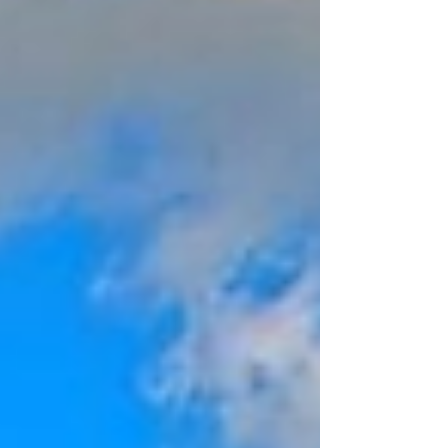
新しい発見があります。今回は、台中旅行でぜひ
味わいたい名物グルメを紹介しながら、食べ歩き
の魅力をお届けします。 Image:臺中觀光旅游網 な
ぜ今、台中グルメが注目されているのか 台中は台
湾第2の都市として知られていますが、台北ほど観
光地化されていないため、ローカルな雰囲気を色
濃く残しています。その一方で、おしゃれなカフ
ェや新しいグルメスポットも次々と誕生してお
り、伝統とトレンドが共存する街として人気を集
めています。 また、台湾高速鉄道を利用すれば台
北から約1時間でアクセスできるため、日帰り旅行
や周遊旅行にも最適です。近年はSNSを通じて台
中の美食情報が広まり、日本人旅行者からも注目
されるようになりまし