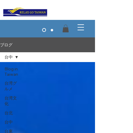
ブログ
台中
Blog in
Taiwan
台湾グ
ルメ
台湾文
化
台北
台中
台東