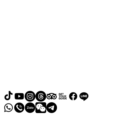
北泰國際旅行社有限公司
Address: No. 107, Lane 76, Ruiguang
Rd, Neihu District, Taipei City, Taiwan
地址： 114台北市內湖區瑞光路76巷107
號
Email:
easyta@rgfholiday.com.tw
or
relaxgotaiwan@gmail.com
​Phone Number:
0987-619-678
TEL :
+886 02-2793-1187
品保北2321.交觀甲 8036.
© 2024 by RELAX GO TAIWAN
Powered and secured by
Wix