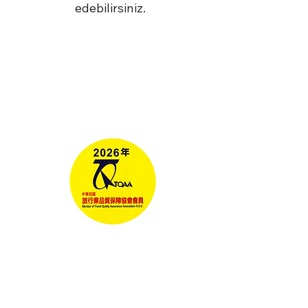
edebilirsiniz.
Tours
Corporate Travel
Taiwan News​
Media
RELAX GO TAIWAN